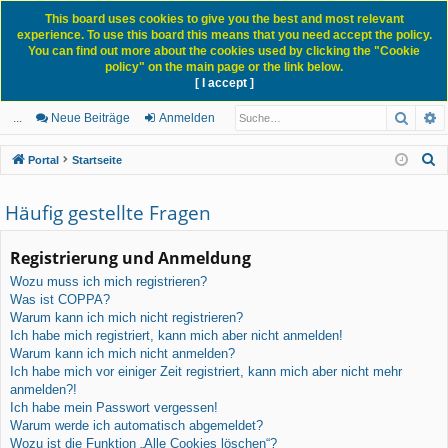
This board uses cookies to give you the best and most relevant
experience. To use this board this means that you need accept the policy.
You can find out more about the cookies used by clicking the "Cookie
policy" on the main page or the link below.
[ I accept ]
Portal
Forum
News Blog
Such
E
ch
itg
n
eg
...
Neue Beiträge
Anmelden
ne
lie
m
ist
S
Portal
Startseite
llz
de
el
rie
u
c
Häufig gestellte Fragen
ug
r
de
re
h
rif
n
n
e
Registrierung und Anmeldung
f
Wozu muss ich mich registrieren?
Was ist COPPA?
Warum kann ich mich nicht registrieren?
Ich habe mich registriert, kann mich aber nicht anmelden!
Warum kann ich mich nicht anmelden?
Ich habe mich vor einiger Zeit registriert, kann mich aber nicht mehr
anmelden?!
Ich habe mein Passwort vergessen!
Warum werde ich automatisch abgemeldet?
Wozu ist die Funktion „Alle Cookies löschen“?