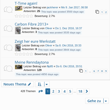
T-Time again!
Letzter Beitrag von
jackherer
«
Mo 9. Jan 2017, 06:58
Antworten:
25
This topic was posted 3500 days ago
1
2
Bewertung: 2.7%
Carbon Fibre 2013+
Letzter Beitrag von
Oliver
«
Do 1. Dez 2016, 16:37
Antworten:
3
This topic was posted 3535 days ago
Zeigt her eure Werkstatt
Letzter Beitrag von
Oliver
«
Sa 8. Okt 2016, 20:33
Antworten:
8
This topic was posted 3844 days ago
Bewertung: 2.7%
Meine Renndaytona
Letzter Beitrag von
flip85
«
Do 6. Okt 2016, 20:51
Antworten:
129
1
6
7
8
9
…
This topic was posted 4850 days ago
Neues Thema
Seite
1
von
18
2
3
4
5
18
1
Nächste
428 Themen
…
Gehe zu