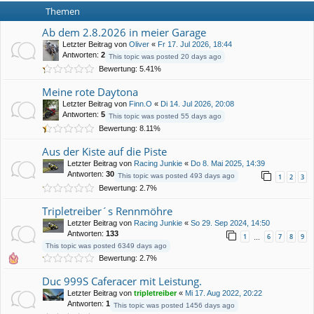
Themen
Ab dem 2.8.2026 in meier Garage
Letzter Beitrag von
Oliver
«
Fr 17. Jul 2026, 18:44
Antworten:
2
This topic was posted 20 days ago
Bewertung: 5.41%
Meine rote Daytona
Letzter Beitrag von
Finn.O
«
Di 14. Jul 2026, 20:08
Antworten:
5
This topic was posted 55 days ago
Bewertung: 8.11%
Aus der Kiste auf die Piste
Letzter Beitrag von
Racing Junkie
«
Do 8. Mai 2025, 14:39
Antworten:
30
This topic was posted 493 days ago
1
2
3
Bewertung: 2.7%
Tripletreiber´s Rennmöhre
Letzter Beitrag von
Racing Junkie
«
So 29. Sep 2024, 14:50
Antworten:
133
1
6
7
8
9
…
This topic was posted 6349 days ago
Bewertung: 2.7%
Duc 999S Caferacer mit Leistung.
Letzter Beitrag von
tripletreiber
«
Mi 17. Aug 2022, 20:22
Antworten:
1
This topic was posted 1456 days ago