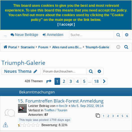
This board uses cookies to give you the best and most relevant
experience. To use this board this means that you need accept the policy.
You can find out more about the cookies used by clicking the "Cookie
policy" on the main page or the link below.
[ I accept ]
Portal
Forum
News Blog
Such
E
ch
itg
n
eg
...
Neue Beiträge
Anmelden
ne
lie
m
ist
S
Portal
Startseite
Forum
Alles rund ums Bike und was sonst noch so dazugehört...
Triumph-Galerie
llz
de
el
rie
u
c
Triumph-Galerie
ug
r
de
re
h
Suche
Erweiterte Suc
Neues Thema
rif
n
n
e
f
Seite
1
von
18
2
3
4
5
18
1
Nächste
428 Themen
…
Bekanntmachungen
15. Forumtreffen Black-Forest Anmeldung
Letzter Beitrag von
n-forc3r
«
Mo 5. Sep 2022, 09:14
Verfasst in
Treffen / Touren
Antworten:
87
1
2
3
4
5
6
This topic was posted 1759 days ago
Bewertung: 8.11%