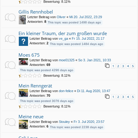
Bewertung: 8.11%
Gillis Rennhobel
Letzter Beitrag von
Oliver
«
Mi 20. Jul 2022, 23:29
Antworten:
8
This topic was posted 1498 days ago
Ein kleiner Traum, der zum großen wurde
Letzter Beitrag von
ve_ga
«
Fr 15. Jul 2022, 21:17
Antworten:
2
This topic was posted 1484 days ago
Moes 675
Letzter Beitrag von
moe01325
«
So 3. Jan 2021, 10:33
Antworten:
69
1
2
3
4
5
This topic was posted 4296 days ago
Bewertung: 8.11%
Mein Renngerät
Letzter Beitrag von
don-felice
«
Di 11. Aug 2020, 13:47
Antworten:
70
1
2
3
4
5
This topic was posted 3076 days ago
Bewertung: 8.11%
Meine neue
Letzter Beitrag von
Stouley
«
Fr 3. Jul 2020, 23:57
Antworten:
6
This topic was posted 2238 days ago
Cali Love ....