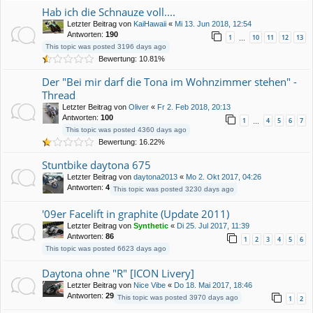
Hab ich die Schnauze voll....
Letzter Beitrag von
KaiHawaii
«
Mi 13. Jun 2018, 12:54
Antworten:
190
1
10
11
12
13
…
This topic was posted 3196 days ago
Bewertung: 10.81%
Der "Bei mir darf die Tona im Wohnzimmer stehen" -
Thread
Letzter Beitrag von
Oliver
«
Fr 2. Feb 2018, 20:13
Antworten:
100
1
4
5
6
7
…
This topic was posted 4360 days ago
Bewertung: 16.22%
Stuntbike daytona 675
Letzter Beitrag von
daytona2013
«
Mo 2. Okt 2017, 04:26
Antworten:
4
This topic was posted 3230 days ago
'09er Facelift in graphite (Update 2011)
Letzter Beitrag von
Synthetic
«
Di 25. Jul 2017, 11:39
Antworten:
86
1
2
3
4
5
6
This topic was posted 6623 days ago
Daytona ohne "R" [ICON Livery]
Letzter Beitrag von
Nice Vibe
«
Do 18. Mai 2017, 18:46
Antworten:
29
This topic was posted 3970 days ago
1
2