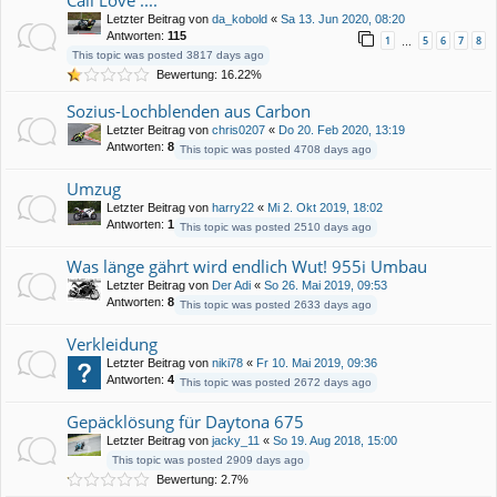
Letzter Beitrag von
da_kobold
«
Sa 13. Jun 2020, 08:20
Antworten:
115
1
5
6
7
8
…
This topic was posted 3817 days ago
Bewertung: 16.22%
Sozius-Lochblenden aus Carbon
Letzter Beitrag von
chris0207
«
Do 20. Feb 2020, 13:19
Antworten:
8
This topic was posted 4708 days ago
Umzug
Letzter Beitrag von
harry22
«
Mi 2. Okt 2019, 18:02
Antworten:
1
This topic was posted 2510 days ago
Was länge gährt wird endlich Wut! 955i Umbau
Letzter Beitrag von
Der Adi
«
So 26. Mai 2019, 09:53
Antworten:
8
This topic was posted 2633 days ago
Verkleidung
Letzter Beitrag von
niki78
«
Fr 10. Mai 2019, 09:36
Antworten:
4
This topic was posted 2672 days ago
Gepäcklösung für Daytona 675
Letzter Beitrag von
jacky_11
«
So 19. Aug 2018, 15:00
This topic was posted 2909 days ago
Bewertung: 2.7%